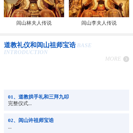
闾山林夫人传说
闾山李夫人传说
道教礼仪和闾山祖师宝诰
BASE
INTRODUCTION
MORE
01
、道教拱手礼和三拜九叩
完整仪式...
02
、闾山许祖师宝诰
...