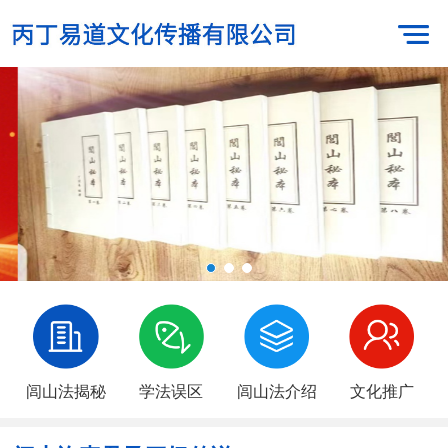
闾山法揭秘
学法误区
闾山法介绍
文化推广