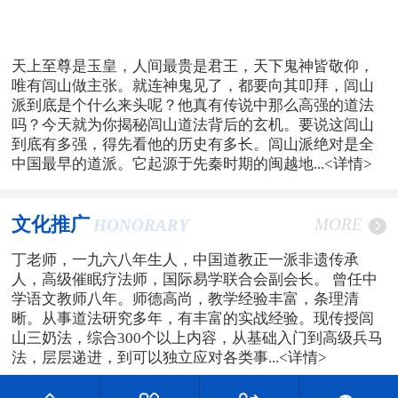
天上至尊是玉皇，人间最贵是君王，天下鬼神皆敬仰，
唯有闾山做主张。就连神鬼见了，都要向其叩拜，闾山
派到底是个什么来头呢？他真有传说中那么高强的道法
吗？今天就为你揭秘闾山道法背后的玄机。要说这闾山
到底有多强，得先看他的历史有多长。闾山派绝对是全
中国最早的道派。它起源于先秦时期的闽越地...
<详情>
文化推广
MORE
HONORARY
丁老师，一九六八年生人，中国道教正一派非遗传承
人，高级催眠疗法师，国际易学联合会副会长。 曾任中
学语文教师八年。师德高尚，教学经验丰富，条理清
晰。从事道法研究多年，有丰富的实战经验。现传授闾
山三奶法，综合300个以上内容，从基础入门到高级兵马
法，层层递进，到可以独立应对各类事...
<详情>