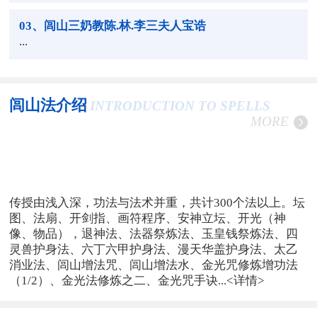
03
、闾山三奶教陈.林.李三夫人宝诰
...
闾山法介绍
INTRODUCTION TO SPELLS
MORE
传授由浅入深，功法与法术并重，共计300个法以上。坛
图、法扇、开剑指、画符程序、安神立坛、开光（神
像、物品），退神法、法器祭炼法、玉皇钱祭炼法、四
灵兽护身法、六丁六甲护身法、漫天华盖护身法、太乙
消业法、闾山增法咒、闾山增法水、金光咒修炼增功法
（1/2）、金光法修炼之二、金光咒手诀...
<详情>