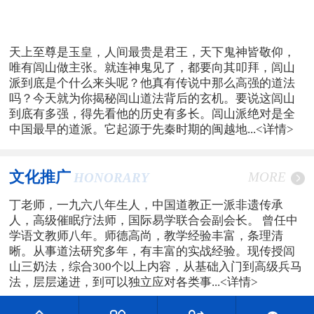
天上至尊是玉皇，人间最贵是君王，天下鬼神皆敬仰，
唯有闾山做主张。就连神鬼见了，都要向其叩拜，闾山
派到底是个什么来头呢？他真有传说中那么高强的道法
吗？今天就为你揭秘闾山道法背后的玄机。要说这闾山
到底有多强，得先看他的历史有多长。闾山派绝对是全
中国最早的道派。它起源于先秦时期的闽越地...
<详情>
文化推广
MORE
HONORARY
丁老师，一九六八年生人，中国道教正一派非遗传承
人，高级催眠疗法师，国际易学联合会副会长。 曾任中
学语文教师八年。师德高尚，教学经验丰富，条理清
晰。从事道法研究多年，有丰富的实战经验。现传授闾
山三奶法，综合300个以上内容，从基础入门到高级兵马
法，层层递进，到可以独立应对各类事...
<详情>