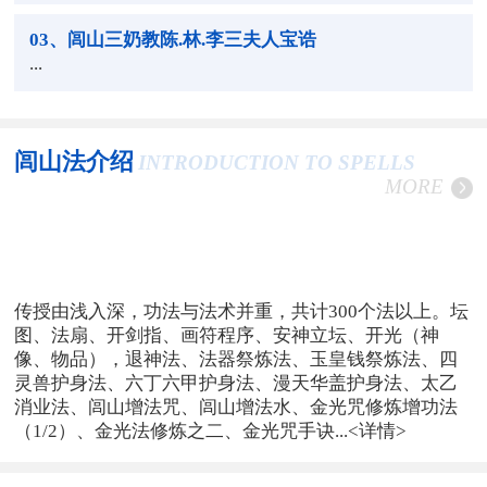
03
、闾山三奶教陈.林.李三夫人宝诰
...
闾山法介绍
INTRODUCTION TO SPELLS
MORE
传授由浅入深，功法与法术并重，共计300个法以上。坛
图、法扇、开剑指、画符程序、安神立坛、开光（神
像、物品），退神法、法器祭炼法、玉皇钱祭炼法、四
灵兽护身法、六丁六甲护身法、漫天华盖护身法、太乙
消业法、闾山增法咒、闾山增法水、金光咒修炼增功法
（1/2）、金光法修炼之二、金光咒手诀...
<详情>