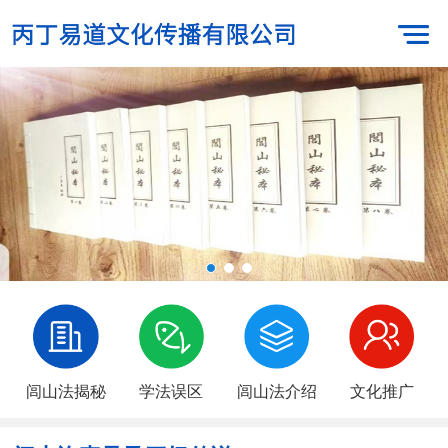
闾山法揭秘
学法误区
闾山法介绍
文化推广