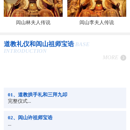
闾山林夫人传说
闾山李夫人传说
道教礼仪和闾山祖师宝诰
BASE
INTRODUCTION
MORE
01
、道教拱手礼和三拜九叩
完整仪式...
02
、闾山许祖师宝诰
...