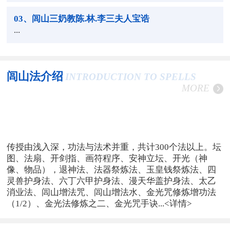
03
、闾山三奶教陈.林.李三夫人宝诰
...
闾山法介绍
INTRODUCTION TO SPELLS
MORE
传授由浅入深，功法与法术并重，共计300个法以上。坛
图、法扇、开剑指、画符程序、安神立坛、开光（神
像、物品），退神法、法器祭炼法、玉皇钱祭炼法、四
灵兽护身法、六丁六甲护身法、漫天华盖护身法、太乙
消业法、闾山增法咒、闾山增法水、金光咒修炼增功法
（1/2）、金光法修炼之二、金光咒手诀...
<详情>