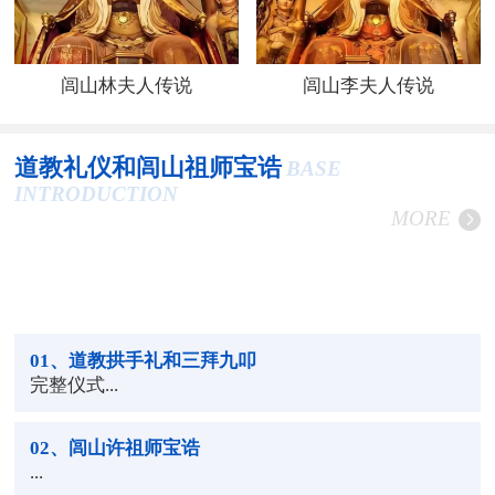
闾山林夫人传说
闾山李夫人传说
道教礼仪和闾山祖师宝诰
BASE
INTRODUCTION
MORE
01
、道教拱手礼和三拜九叩
完整仪式...
02
、闾山许祖师宝诰
...