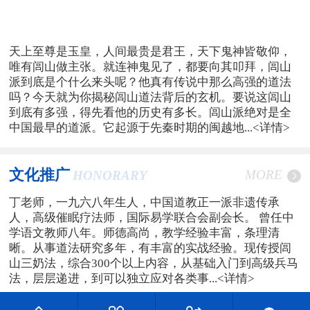
天上至尊是玉皇，人间最贵是君王，天下鬼神皆敬仰，
唯有闾山做主张。就连神鬼见了，都要向其叩拜，闾山
派到底是个什么来头呢？他真有传说中那么高强的道法
吗？今天就为你揭秘闾山道法背后的玄机。要说这闾山
到底有多强，得先看他的历史有多长。闾山派绝对是全
中国最早的道派。它起源于先秦时期的闽越地...
<详情>
文化推广
MORE
HONORARY
丁老师，一九六八年生人，中国道教正一派非遗传承
人，高级催眠疗法师，国际易学联合会副会长。 曾任中
学语文教师八年。师德高尚，教学经验丰富，条理清
晰。从事道法研究多年，有丰富的实战经验。现传授闾
山三奶法，综合300个以上内容，从基础入门到高级兵马
法，层层递进，到可以独立应对各类事...
<详情>