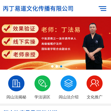
闾山法揭秘
学法误区
闾山法介绍
文化推广