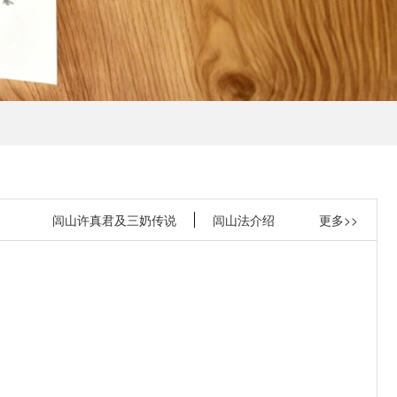
闾山许真君及三奶传说
闾山法介绍
更多>>