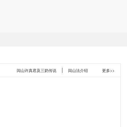
闾山许真君及三奶传说
闾山法介绍
更多>>