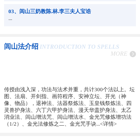
03
、闾山三奶教陈.林.李三夫人宝诰
...
闾山法介绍
INTRODUCTION TO SPELLS
MORE
传授由浅入深，功法与法术并重，共计300个法以上。坛
图、法扇、开剑指、画符程序、安神立坛、开光（神
像、物品），退神法、法器祭炼法、玉皇钱祭炼法、四
灵兽护身法、六丁六甲护身法、漫天华盖护身法、太乙
消业法、闾山增法咒、闾山增法水、金光咒修炼增功法
（1/2）、金光法修炼之二、金光咒手诀...
<详情>