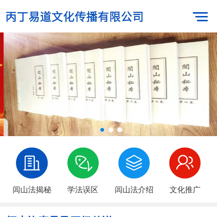
闾山法揭秘
学法误区
闾山法介绍
文化推广