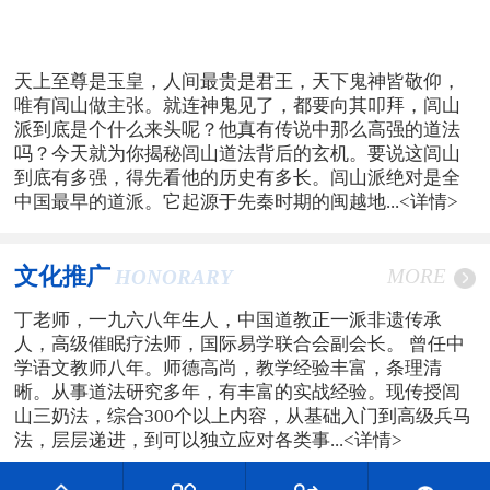
天上至尊是玉皇，人间最贵是君王，天下鬼神皆敬仰，
唯有闾山做主张。就连神鬼见了，都要向其叩拜，闾山
派到底是个什么来头呢？他真有传说中那么高强的道法
吗？今天就为你揭秘闾山道法背后的玄机。要说这闾山
到底有多强，得先看他的历史有多长。闾山派绝对是全
中国最早的道派。它起源于先秦时期的闽越地...
<详情>
文化推广
MORE
HONORARY
丁老师，一九六八年生人，中国道教正一派非遗传承
人，高级催眠疗法师，国际易学联合会副会长。 曾任中
学语文教师八年。师德高尚，教学经验丰富，条理清
晰。从事道法研究多年，有丰富的实战经验。现传授闾
山三奶法，综合300个以上内容，从基础入门到高级兵马
法，层层递进，到可以独立应对各类事...
<详情>