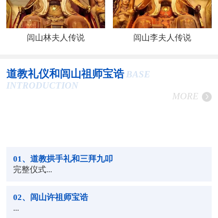
闾山林夫人传说
闾山李夫人传说
道教礼仪和闾山祖师宝诰
BASE
INTRODUCTION
MORE
01
、道教拱手礼和三拜九叩
完整仪式...
02
、闾山许祖师宝诰
...