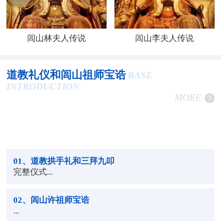
闾山林夫人传说
闾山李夫人传说
道教礼仪和闾山祖师宝诰
BASE
INTRODUCTION
MORE
01
、道教拱手礼和三拜九叩
完整仪式...
02
、闾山许祖师宝诰
...