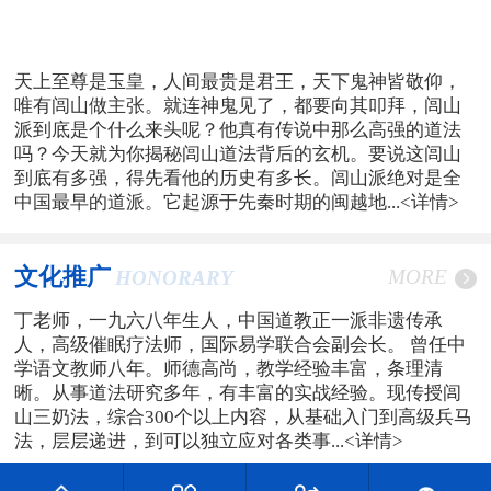
天上至尊是玉皇，人间最贵是君王，天下鬼神皆敬仰，
唯有闾山做主张。就连神鬼见了，都要向其叩拜，闾山
派到底是个什么来头呢？他真有传说中那么高强的道法
吗？今天就为你揭秘闾山道法背后的玄机。要说这闾山
到底有多强，得先看他的历史有多长。闾山派绝对是全
中国最早的道派。它起源于先秦时期的闽越地...
<详情>
文化推广
MORE
HONORARY
丁老师，一九六八年生人，中国道教正一派非遗传承
人，高级催眠疗法师，国际易学联合会副会长。 曾任中
学语文教师八年。师德高尚，教学经验丰富，条理清
晰。从事道法研究多年，有丰富的实战经验。现传授闾
山三奶法，综合300个以上内容，从基础入门到高级兵马
法，层层递进，到可以独立应对各类事...
<详情>