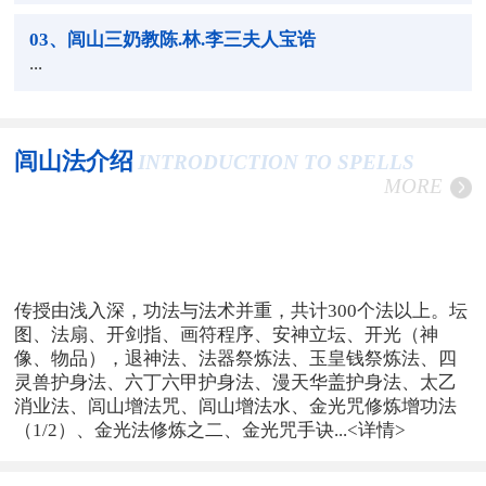
03
、闾山三奶教陈.林.李三夫人宝诰
...
闾山法介绍
INTRODUCTION TO SPELLS
MORE
传授由浅入深，功法与法术并重，共计300个法以上。坛
图、法扇、开剑指、画符程序、安神立坛、开光（神
像、物品），退神法、法器祭炼法、玉皇钱祭炼法、四
灵兽护身法、六丁六甲护身法、漫天华盖护身法、太乙
消业法、闾山增法咒、闾山增法水、金光咒修炼增功法
（1/2）、金光法修炼之二、金光咒手诀...
<详情>