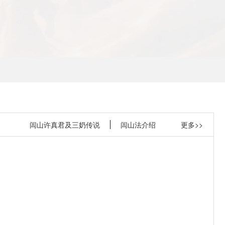
闾山许真君及三奶传说
闾山法介绍
更多>>