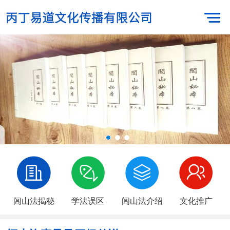
闾山法揭秘
学法误区
闾山法介绍
文化推广