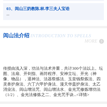
03
、闾山三奶教陈.林.李三夫人宝诰
...
闾山法介绍
INTRODUCTION TO SPELLS
MORE
传授由浅入深，功法与法术并重，共计300个法以上。坛
图、法扇、开剑指、画符程序、安神立坛、开光（神
像、物品），退神法、法器祭炼法、玉皇钱祭炼法、四
灵兽护身法、六丁六甲护身法、漫天华盖护身法、太乙
消业法、闾山增法咒、闾山增法水、金光咒修炼增功法
（1/2）、金光法修炼之二、金光咒手诀...
<详情>