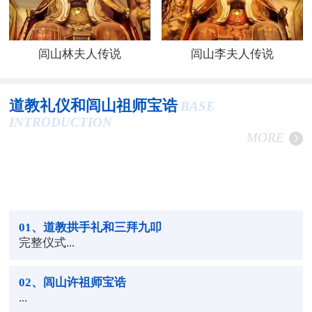
闾山林夫人传说
闾山李夫人传说
道教礼仪和闾山祖师宝诰
BASE
INTRODUCTION
MORE
01
、道教拱手礼和三拜九叩
完整仪式...
02
、闾山许祖师宝诰
...