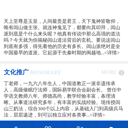
天上至尊是玉皇，人间最贵是君王，天下鬼神皆敬仰，
唯有闾山做主张。就连神鬼见了，都要向其叩拜，闾山
派到底是个什么来头呢？他真有传说中那么高强的道法
吗？今天就为你揭秘闾山道法背后的玄机。要说这闾山
到底有多强，得先看他的历史有多长。闾山派绝对是全
中国最早的道派。它起源于先秦时期的闽越地...
<详情>
文化推广
MORE
HONORARY
丁老师，一九六八年生人，中国道教正一派非遗传承
人，高级催眠疗法师，国际易学联合会副会长。 曾任中
学语文教师八年。师德高尚，教学经验丰富，条理清
晰。从事道法研究多年，有丰富的实战经验。现传授闾
山三奶法，综合300个以上内容，从基础入门到高级兵马
法，层层递进，到可以独立应对各类事...
<详情>