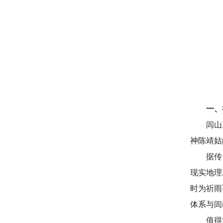
一、
闾山
神陈靖姑
据传
现实地理
时为祈雨
体系与闾
值得