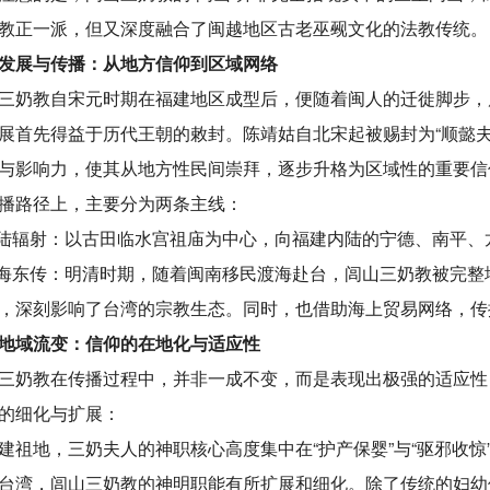
教正一派，但又深度融合了闽越地区古老巫觋文化的法教传统。
发展与传播：从地方信仰到区域网络
三奶教自宋元时期在福建地区成型后，便随着闽人的迁徙脚步，
展首先得益于历代王朝的敕封。陈靖姑自北宋起被赐封为“顺懿夫
与影响力，使其从地方性民间崇拜，逐步升格为区域性的重要信
播路径上，主要分为两条主线：
内陆辐射：以古田临水宫祖庙为中心，向福建内陆的宁德、南平
跨海东传：明清时期，随着闽南移民渡海赴台，闾山三奶教被完
，深刻影响了台湾的宗教生态。同时，也借助海上贸易网络，传
地域流变：信仰的在地化与适应性
三奶教在传播过程中，并非一成不变，而是表现出极强的适应性
的细化与扩展：
建祖地，三奶夫人的神职核心高度集中在“护产保婴”与“驱邪收惊
台湾，闾山三奶教的神明职能有所扩展和细化。除了传统的妇幼