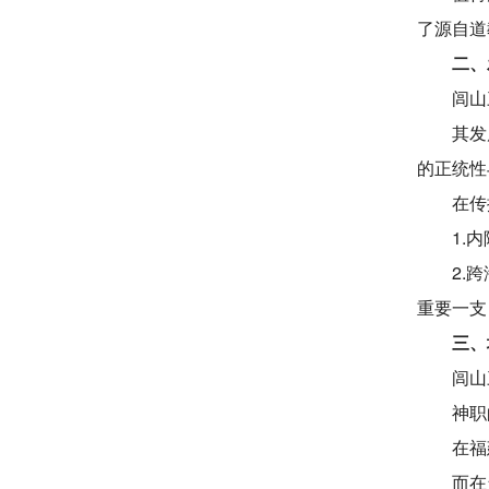
了源自道
二、
闾山
其发
的正统性
在传
1.
2.
重要一支
三、
闾山
神职
在福
而在