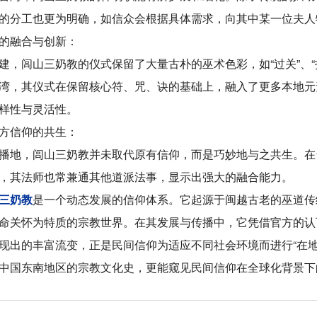
的分工也更为明确，如信众会根据具体需求，向其中某一位夫人
的融合与创新：
建，闾山三奶教的仪式保留了大量古朴的巫术色彩，如“过关”、“
湾，其仪式在保留核心符、咒、诀的基础上，融入了更多本地元
样性与灵活性。
方信仰的共生：
播地，闾山三奶教并未取代原有信仰，而是巧妙地与之共生。在
，其法师也常兼通其他道派法事，显示出强大的融合能力。
三奶教
是一个动态发展的信仰体系。它起源于闽越古老的巫道传
命关怀为特质的宗教世界。在其发展与传播中，它凭借官方的认
现出的丰富流变，正是民间信仰为适应不同社会环境而进行“在地
中国东南地区的宗教文化史，更能窥见民间信仰在全球化背景下