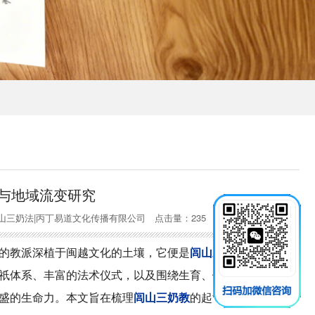
与地域流变研究
三奶教|闾山三奶法|丙丁易道文化传播有限公司 点击量：235
的教派深植于闽越文化的土壤，它便是
闾山三奶教
。作为道
祇体系、丰富的法术仪式，以及围绕生育、健康与儿童保护
盛的生命力。本文旨在梳理
闾山三奶教
的起源传说、历史发