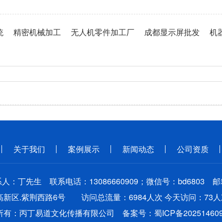
统
精密机械加工
无人机零件加工厂
成都显示屏批发
机
关于我们
案例展示
新闻动态
公司资质
人：丁先生 联系电话：13086660909；微信号：bd6803 
高新区.紫荆西路6号 访问总流量：6984人次 今天访问：73人
所有：丙丁易道文化传播有限公司
备案号：蜀ICP备202514609