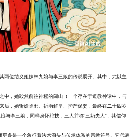
其两位结义姐妹林九娘与李三娘的传说展开。其中，尤以主
之中，她毅然前往神秘的闾山（一个存在于道教神话中，与
来后，她斩妖除邪、祈雨解旱、护产保婴，最终在二十四岁
九娘与李三娘，同样身怀绝技，三人并称“三奶夫人”，其信仰
，而更多是一个象征着法术源头与传承体系的宗教符号。它代表