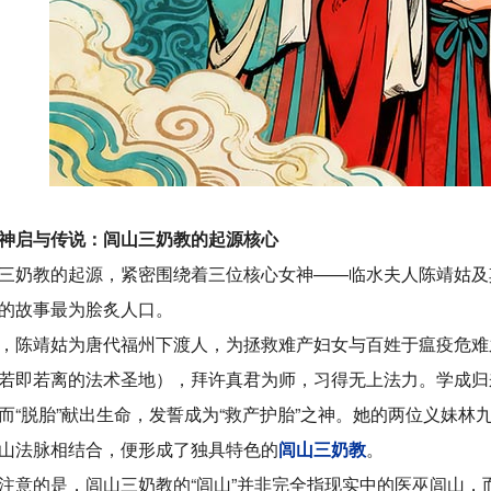
神启与传说：闾山三奶教的起源核心
三奶教的起源，紧密围绕着三位核心女神——临水夫人陈靖姑及
的故事最为脍炙人口。
，陈靖姑为唐代福州下渡人，为拯救难产妇女与百姓于瘟疫危难
若即若离的法术圣地），拜许真君为师，习得无上法力。学成归
而“脱胎”献出生命，发誓成为“救产护胎”之神。她的两位义妹林
山法脉相结合，便形成了独具特色的
闾山三奶教
。
注意的是，闾山三奶教的“闾山”并非完全指现实中的医巫闾山