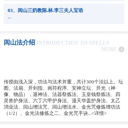
03
、闾山三奶教陈.林.李三夫人宝诰
...
闾山法介绍
INTRODUCTION TO SPELLS
MORE
传授由浅入深，功法与法术并重，共计300个法以上。坛
图、法扇、开剑指、画符程序、安神立坛、开光（神
像、物品），退神法、法器祭炼法、玉皇钱祭炼法、四
灵兽护身法、六丁六甲护身法、漫天华盖护身法、太乙
消业法、闾山增法咒、闾山增法水、金光咒修炼增功法
（1/2）、金光法修炼之二、金光咒手诀...
<详情>