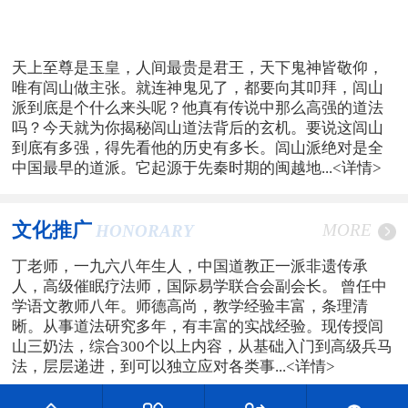
天上至尊是玉皇，人间最贵是君王，天下鬼神皆敬仰，
唯有闾山做主张。就连神鬼见了，都要向其叩拜，闾山
派到底是个什么来头呢？他真有传说中那么高强的道法
吗？今天就为你揭秘闾山道法背后的玄机。要说这闾山
到底有多强，得先看他的历史有多长。闾山派绝对是全
中国最早的道派。它起源于先秦时期的闽越地...
<详情>
文化推广
MORE
HONORARY
丁老师，一九六八年生人，中国道教正一派非遗传承
人，高级催眠疗法师，国际易学联合会副会长。 曾任中
学语文教师八年。师德高尚，教学经验丰富，条理清
晰。从事道法研究多年，有丰富的实战经验。现传授闾
山三奶法，综合300个以上内容，从基础入门到高级兵马
法，层层递进，到可以独立应对各类事...
<详情>