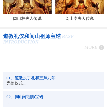
闾山林夫人传说
闾山李夫人传说
道教礼仪和闾山祖师宝诰
BASE
INTRODUCTION
MORE
01
、道教拱手礼和三拜九叩
完整仪式...
02
、闾山许祖师宝诰
...