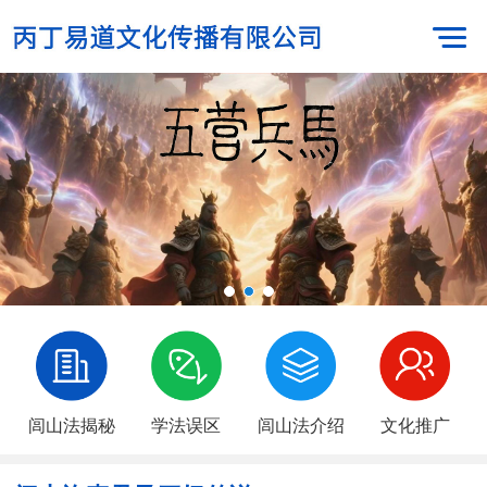
闾山法揭秘
学法误区
闾山法介绍
文化推广