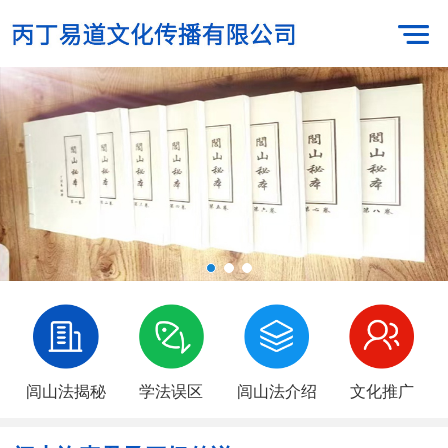
闾山法揭秘
学法误区
闾山法介绍
文化推广