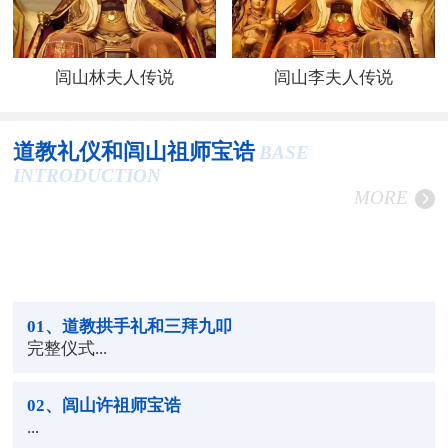
闾山林夫人传说
闾山李夫人传说
道教礼仪和闾山祖师宝诰
BASE
INTRODUCTION
MORE
01
、道教拱手礼和三拜九叩
完整仪式...
02
、闾山许祖师宝诰
...