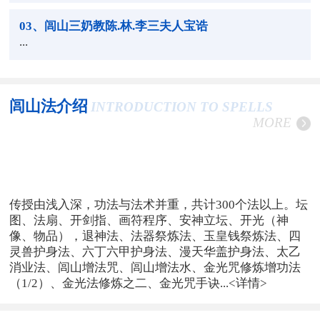
03
、闾山三奶教陈.林.李三夫人宝诰
...
闾山法介绍
INTRODUCTION TO SPELLS
MORE
传授由浅入深，功法与法术并重，共计300个法以上。坛
图、法扇、开剑指、画符程序、安神立坛、开光（神
像、物品），退神法、法器祭炼法、玉皇钱祭炼法、四
灵兽护身法、六丁六甲护身法、漫天华盖护身法、太乙
消业法、闾山增法咒、闾山增法水、金光咒修炼增功法
（1/2）、金光法修炼之二、金光咒手诀...
<详情>