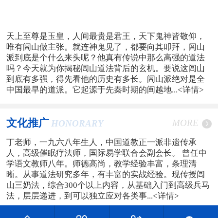
天上至尊是玉皇，人间最贵是君王，天下鬼神皆敬仰，
唯有闾山做主张。就连神鬼见了，都要向其叩拜，闾山
派到底是个什么来头呢？他真有传说中那么高强的道法
吗？今天就为你揭秘闾山道法背后的玄机。要说这闾山
到底有多强，得先看他的历史有多长。闾山派绝对是全
中国最早的道派。它起源于先秦时期的闽越地...
<详情>
文化推广
MORE
HONORARY
丁老师，一九六八年生人，中国道教正一派非遗传承
人，高级催眠疗法师，国际易学联合会副会长。 曾任中
学语文教师八年。师德高尚，教学经验丰富，条理清
晰。从事道法研究多年，有丰富的实战经验。现传授闾
山三奶法，综合300个以上内容，从基础入门到高级兵马
法，层层递进，到可以独立应对各类事...
<详情>