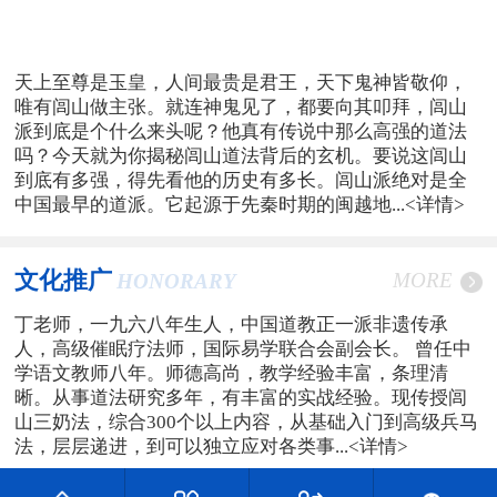
天上至尊是玉皇，人间最贵是君王，天下鬼神皆敬仰，
唯有闾山做主张。就连神鬼见了，都要向其叩拜，闾山
派到底是个什么来头呢？他真有传说中那么高强的道法
吗？今天就为你揭秘闾山道法背后的玄机。要说这闾山
到底有多强，得先看他的历史有多长。闾山派绝对是全
中国最早的道派。它起源于先秦时期的闽越地...
<详情>
文化推广
MORE
HONORARY
丁老师，一九六八年生人，中国道教正一派非遗传承
人，高级催眠疗法师，国际易学联合会副会长。 曾任中
学语文教师八年。师德高尚，教学经验丰富，条理清
晰。从事道法研究多年，有丰富的实战经验。现传授闾
山三奶法，综合300个以上内容，从基础入门到高级兵马
法，层层递进，到可以独立应对各类事...
<详情>