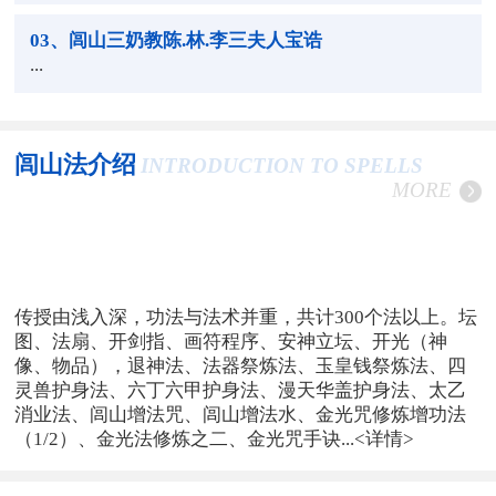
03
、闾山三奶教陈.林.李三夫人宝诰
...
闾山法介绍
INTRODUCTION TO SPELLS
MORE
传授由浅入深，功法与法术并重，共计300个法以上。坛
图、法扇、开剑指、画符程序、安神立坛、开光（神
像、物品），退神法、法器祭炼法、玉皇钱祭炼法、四
灵兽护身法、六丁六甲护身法、漫天华盖护身法、太乙
消业法、闾山增法咒、闾山增法水、金光咒修炼增功法
（1/2）、金光法修炼之二、金光咒手诀...
<详情>