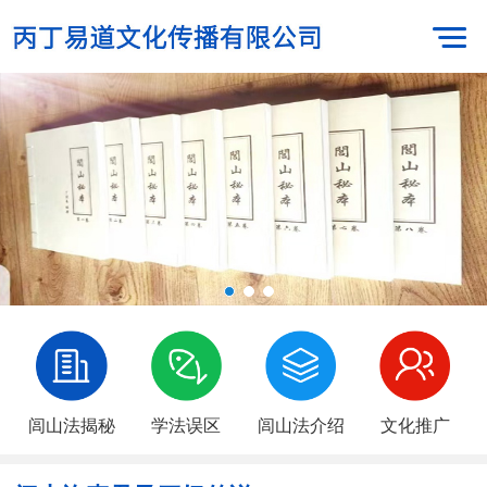
闾山法揭秘
学法误区
闾山法介绍
文化推广