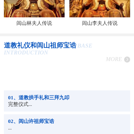
闾山林夫人传说
闾山李夫人传说
道教礼仪和闾山祖师宝诰
BASE
INTRODUCTION
MORE
01
、道教拱手礼和三拜九叩
完整仪式...
02
、闾山许祖师宝诰
...