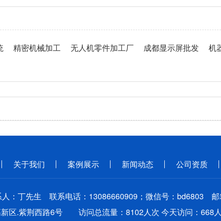
统
精密机械加工
无人机零件加工厂
成都显示屏批发
机
关于我们
案例展示
新闻动态
公司资质
人：丁先生 联系电话：13086660909；微信号：bd6803 
高新区.紫荆西路6号 访问总流量：8102人次 今天访问：668人