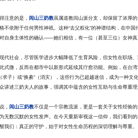
注意的是，
闾山三奶
教
虽属道教闾山派分支，却保留了浓厚的
格不依附于任何男性神祇。这种“去父权化”的神谱结构，在中
对自身主体性的确认——她们相信，有一位（甚至三位）女神真
代社会，尽管医学进步大幅降低了生育风险，但女性在职场、家
此式微，反而在都市中以新形式延续其疗愈功能。例如，在台湾
”（求子）或“换絭”（消灾），这些行为已超越迷信，成为一种
众讲述三奶夫人的故事，强调其中蕴含的女性互助与生命尊重理
说，
闾山三奶教
不仅是一个宗教流派，更是一套关于女性经验的
为无数沉默的女性发声。在今天重新审视这一信仰，我们看到的
醒我们：真正的守护，始于对女性生命历程的深切理解与尊重。