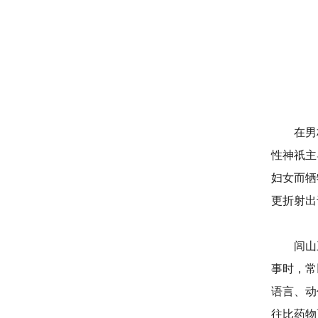
在男权
性神祇主
妇女而牺
更折射出
闾山三奶
事时，常
语言、动
往比药物