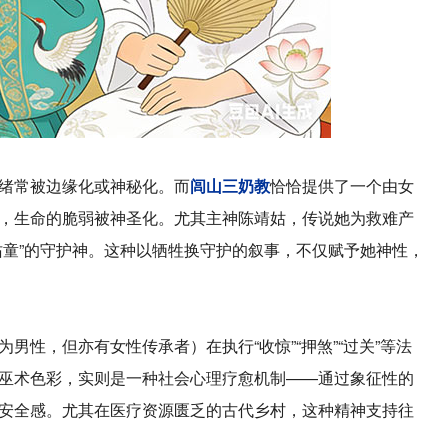
绪常被边缘化或神秘化。而
闾山三奶教
恰恰提供了一个由女
，生命的脆弱被神圣化。尤其主神陈靖姑，传说她为救难产
佑童”的守护神。这种以牺牲换守护的叙事，不仅赋予她神性，
，但亦有女性传承者）在执行“收惊”“押煞”“过关”等法
巫术色彩，实则是一种社会心理疗愈机制——通过象征性的
安全感。尤其在医疗资源匮乏的古代乡村，这种精神支持往