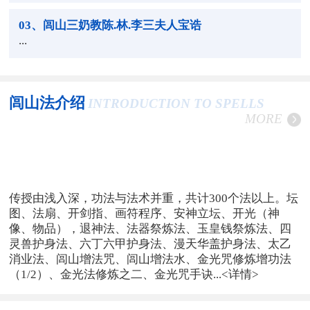
03
、闾山三奶教陈.林.李三夫人宝诰
...
闾山法介绍
INTRODUCTION TO SPELLS
MORE
传授由浅入深，功法与法术并重，共计300个法以上。坛
图、法扇、开剑指、画符程序、安神立坛、开光（神
像、物品），退神法、法器祭炼法、玉皇钱祭炼法、四
灵兽护身法、六丁六甲护身法、漫天华盖护身法、太乙
消业法、闾山增法咒、闾山增法水、金光咒修炼增功法
（1/2）、金光法修炼之二、金光咒手诀...
<详情>