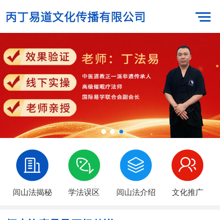
闾山法揭秘
学法误区
闾山法介绍
文化推广