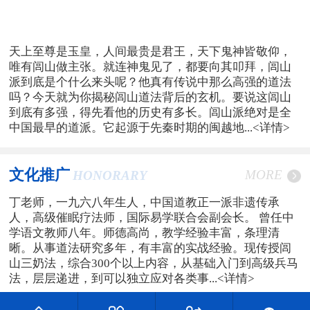
天上至尊是玉皇，人间最贵是君王，天下鬼神皆敬仰，
唯有闾山做主张。就连神鬼见了，都要向其叩拜，闾山
派到底是个什么来头呢？他真有传说中那么高强的道法
吗？今天就为你揭秘闾山道法背后的玄机。要说这闾山
到底有多强，得先看他的历史有多长。闾山派绝对是全
中国最早的道派。它起源于先秦时期的闽越地...
<详情>
文化推广
MORE
HONORARY
丁老师，一九六八年生人，中国道教正一派非遗传承
人，高级催眠疗法师，国际易学联合会副会长。 曾任中
学语文教师八年。师德高尚，教学经验丰富，条理清
晰。从事道法研究多年，有丰富的实战经验。现传授闾
山三奶法，综合300个以上内容，从基础入门到高级兵马
法，层层递进，到可以独立应对各类事...
<详情>