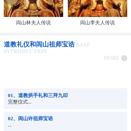
闾山林夫人传说
闾山李夫人传说
道教礼仪和闾山祖师宝诰
BASE
INTRODUCTION
MORE
01
、道教拱手礼和三拜九叩
完整仪式...
02
、闾山许祖师宝诰
...